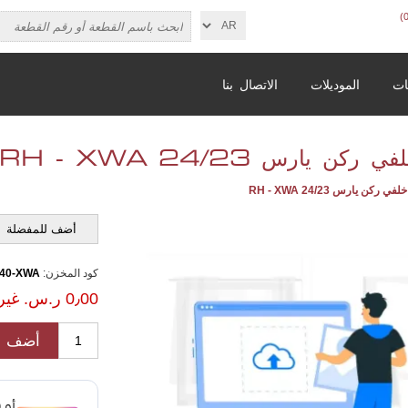
ات
الموديلات
الاتصال بنا
ن يارس 24/23 RH - XWA
ركن يارس 24/23 RH - XWA
أضف للمفضلة
كود المخزن:
640-XWA
0٫00 ر.س.‏ غير شامل الضريبة
أضف ل