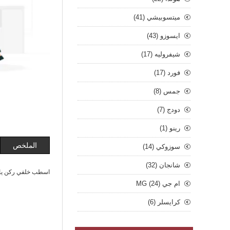
ميتسوبيشي (41)
ايسوزو (43)
شيفروليه (17)
فورد (17)
جمس (8)
دودج (7)
رينو (1)
الملخص
سوزوكي (14)
شانجان (32)
اسطب خلفي ركن يارس 23 H
ام جي MG (24)
كرايسلر (6)