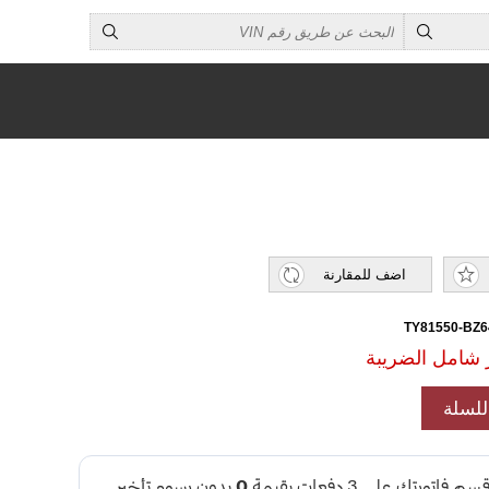
اضف للمقارنة
TY81550-BZ
لسلة