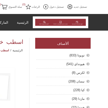
(0)
(0)
تسجيل جديد
تسجيل دخول
الرغبات
سلة التسوق
الرئيسية
المارك
اسطب خلفي رك
ا
لأصناف
الرئيسية
/
اسطب خلفي 
تويوتا (833)
هيونداي (541)
لكزس (8)
نيسان (208)
كيا (228)
مازدا (29)
هوندا (22)