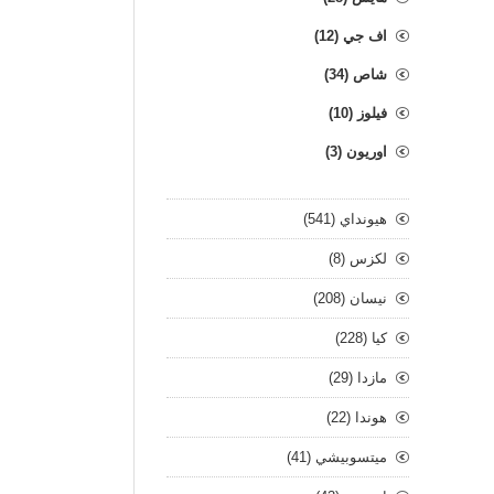
اف جي (12)
شاص (34)
فيلوز (10)
اوريون (3)
هيونداي (541)
لكزس (8)
نيسان (208)
كيا (228)
مازدا (29)
هوندا (22)
ميتسوبيشي (41)