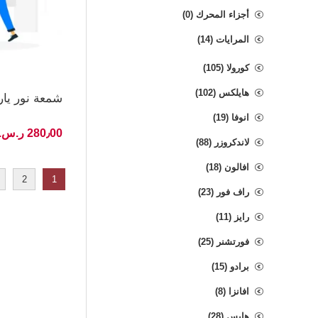
أجزاء المحرك (0)
المرايات (14)
كورولا (105)
هايلكس (102)
شمعة نور يارس H 21-18
انوفا (19)
280٫00 ر.س.‏ غير شامل الضريبة
لاندكروزر (88)
افالون (18)
2
1
راف فور (23)
رايز (11)
فورتشنر (25)
برادو (15)
افانزا (8)
هايس (28)