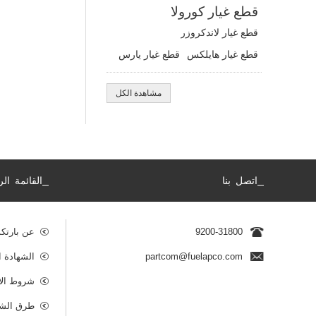
قطع غيار كورولا
قطع غيار لاندكروزر
قطع غيار هايلكس
قطع غيار يارس
مشاهدة الكل
_
_
اتصل بنا
القائمة الر
9200-31800
عن بارتك
partcom@fuelapco.com
الشهادة ا
شروط الا
طرق الشح