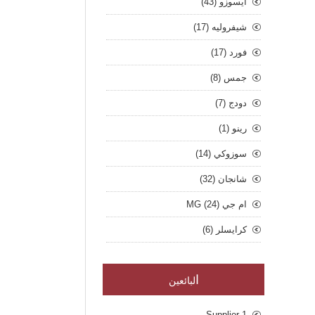
ايسوزو (43)
شيفروليه (17)
فورد (17)
جمس (8)
دودج (7)
رينو (1)
سوزوكي (14)
شانجان (32)
ام جي MG (24)
كرايسلر (6)
ا
لبائعين
Supplier 1