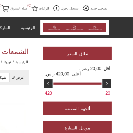
(0)
(0)
تسجيل جديد
تسجيل دخول
الرغبات
سلة التسوق
الرئيسية
المارك
الشمعات و
ن
طاق السعر
الرئيسية
/
تويوتا
/
أقل:
20٫00 ر.س.‏
أعلى:
420٫00 ر.س.‏
عرض ك
420
20
ا
لجهة المصنعة
م
وديل السيارة