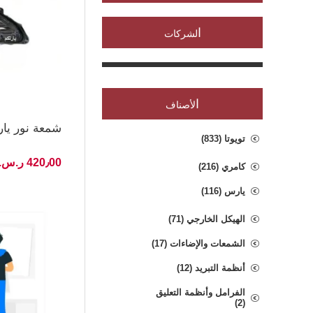
ا
لشركات
ا
لأصناف
شمعة نور يارس 26/23 ليد 
تويوتا (833)
420٫00 ر.س.‏ غير شامل الضريبة
كامري (216)
يارس (116)
الهيكل الخارجي (71)
الشمعات والإضاءات (17)
أنظمة التبريد (12)
الفرامل وأنظمة التعليق
(2)