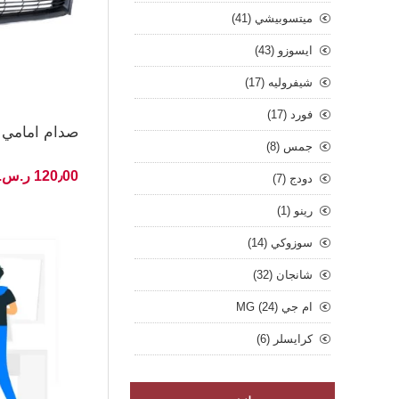
ميتسوبيشي (41)
ايسوزو (43)
شيفروليه (17)
فورد (17)
صدام امامي كرولا
جمس (8)
120٫00 ر.س.‏ غير شامل الضريبة
دودج (7)
رينو (1)
سوزوكي (14)
شانجان (32)
ام جي MG (24)
كرايسلر (6)