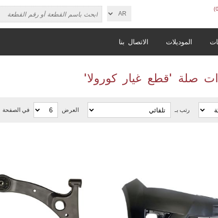
ات
الموديلات
الاتصال بنا
ت صلة 'قطع غيار كورولا'
رتب بـ
العرض
في الصفحة