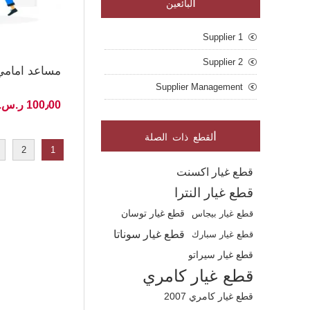
ا
لبائعين
Supplier 1
Supplier 2
مساعد امامي كرولا 01-
Supplier Management
100٫00 ر.س.‏ غير شامل الضريبة
ا
لقطع ذات الصلة
2
1
قطع غيار اكسنت
قطع غيار النترا
قطع غيار بيجاس
قطع غيار توسان
قطع غيار سوناتا
قطع غيار سبارك
قطع غيار سيراتو
قطع غيار كامري
قطع غيار كامري 2007