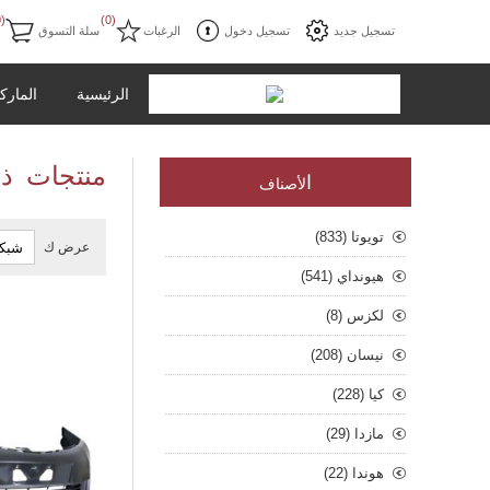
(0)
(0)
تسجيل جديد
تسجيل دخول
الرغبات
سلة التسوق
الرئيسية
المارك
منتجات ذا
ا
لأصناف
تويوتا (833)
عرض ك
هيونداي (541)
لكزس (8)
نيسان (208)
كيا (228)
مازدا (29)
هوندا (22)