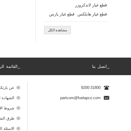
قطع غيار لاندكروزر
قطع غيار هايلكس
قطع غيار يارس
مشاهدة الكل
_
_
اتصل بنا
القائمة الر
9200-31800
عن بارتك
partcom@fuelapco.com
الشهادة ا
شروط الا
طرق الشح
الاسئلة ا