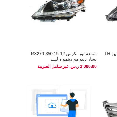
شمعة نور لكزس ES350 16-13 ديبو LH
شمعة نور لكزس 12-15 RX270-350
يسار ديبو مع دينمو و ليــد
2٬000٫00 ر.س.‏ غير شامل الضريبة