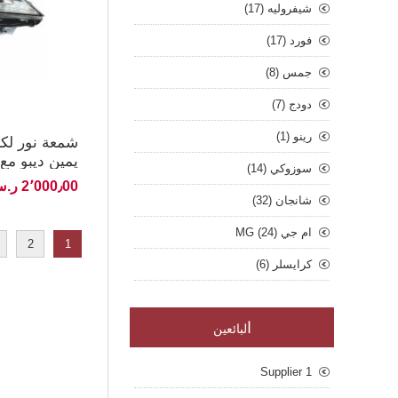
شيفروليه (17)
فورد (17)
جمس (8)
دودج (7)
رينو (1)
يمين ديبو مع 
سوزوكي (14)
2٬000٫00 ر.س.‏ غير شامل الضريبة
شانجان (32)
ام جي MG (24)
2
1
كرايسلر (6)
ا
لبائعين
Supplier 1