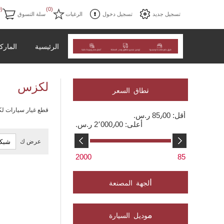
(0)
(0)
تسجيل جديد
تسجيل دخول
الرغبات
سلة التسوق
الرئيسية
المارك
لكزس
ن
طاق السعر
قطع غيار سيارات لكزس to Parta
أقل:
85٫00 ر.س.‏
أعلى:
2٬000٫00 ر.س.‏
عرض ك
2000
85
ا
لجهة المصنعة
م
وديل السيارة