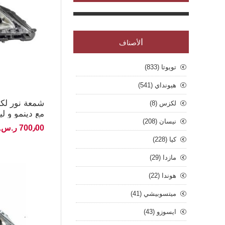
ا
لأصناف
تويوتا (833)
هيونداي (541)
لكزس (8)
مع دينمو و لي
نيسان (208)
700٫00 ر.س.‏ غير شامل الضريبة
كيا (228)
مازدا (29)
هوندا (22)
ميتسوبيشي (41)
ايسوزو (43)