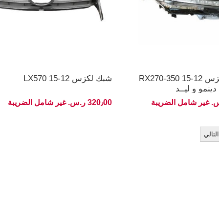
شمعة نور لكزس 12-15 RX270-350
شبك لكزس LX570 15-12
دينمو و ليــد
320٫00 ر.س.‏ غير شامل الضريبة
التالي