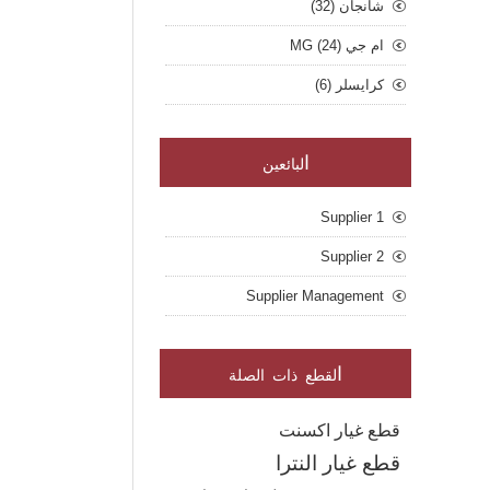
شانجان (32)
ام جي MG (24)
كرايسلر (6)
ا
لبائعين
Supplier 1
Supplier 2
Supplier Management
ا
لقطع ذات الصلة
قطع غيار اكسنت
قطع غيار النترا