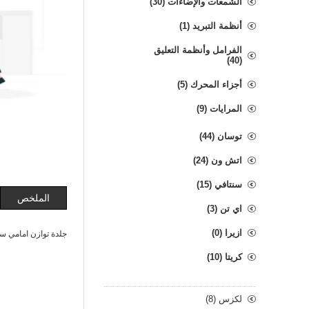
الشمعات والإضاءات (30)
أنظمة التبريد (1)
الفرامل وأنظمة التعليق
(40)
أجزاء المحرك (5)
المرايات (9)
توسان (44)
اتش ون (24)
سنتافي (15)
الملخص
اي تن (3)
ازيرا (0)
جلدة توازن امامي سوناتا+او
كريتا (10)
لكزس (8)