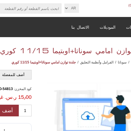
ات
الموديلات
الاتصال بنا
ن امامي سوناتا+اوبتيما 11/15 كوري
/
سوناتا
/
الفرامل وأنظمة التعليق
/
جلدة توازن امامي سوناتا+اوبتيما 11/15 كوري
أضف للمفضلة
كود المخزن:
54813-2T000-LINCO
15٫00 ر.س.‏ غير شامل الضريبة
أضف ل