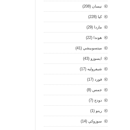
نيسان (208)
كيا (228)
مازدا (29)
هوندا (22)
ميتسوبيشي (41)
ايسوزو (43)
شيفروليه (17)
فورد (17)
جمس (8)
دودج (7)
رينو (1)
سوزوكي (14)