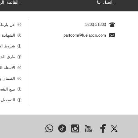
_
_
اتصل بنا
القائمة الر
9200-31800
عن بارتك
partcom@fuelapco.com
الشهادة ا
شروط الا
طرق الشح
الاسئلة ا
الضمان وس
تتبع الشح
التسجيل ك