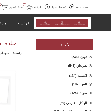
(0)
(0)
تسجيل جديد
تسجيل دخول
الرغبات
سلة التسوق
الرئيسية
المارك
جلدة تواز
ا
لأصناف
الرئيسية
/
هيونداي
تويوتا (833)
هيونداي (541)
اكسنت (134)
النترا (187)
سوناتا (124)
الهيكل الخارجي (39)