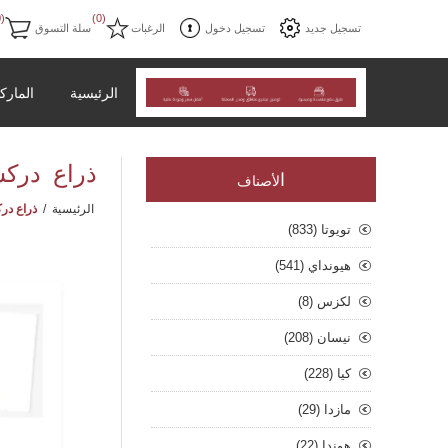
(0)
(0)
تسجيل جديد
تسجيل دخول
الرغبات
سلة التسوق
الرئيسية
المارك
ذراع دركسون 
ا
لأصناف
الرئيسية
/
ذراع دركسو
تويوتا (833)
هيونداي (541)
لكزس (8)
نيسان (208)
كيا (228)
مازدا (29)
هوندا (22)