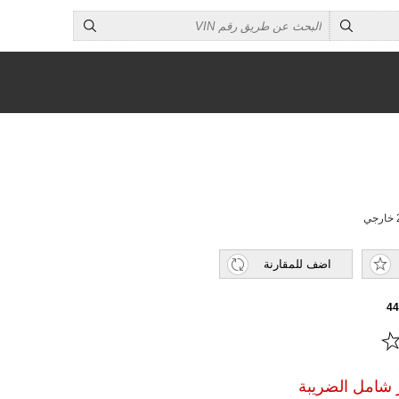
اضف للمقارنة
4