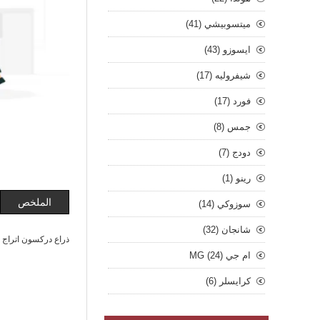
ميتسوبيشي (41)
ايسوزو (43)
شيفروليه (17)
فورد (17)
جمس (8)
دودج (7)
رينو (1)
الملخص
سوزوكي (14)
شانجان (32)
ذراع دركسون اتراج 21 خارجي
ام جي MG (24)
كرايسلر (6)