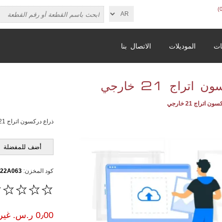
ات
الموديلات
الاتصال بنا
اتراج 21 خارجي
ن اتراج 21 خارجي
ذراع دركسون اتراج 21 خارجي
أضف للمفضلة
كود المخزن:
422A063
0٫00 ر.س.‏ غير شامل الضريبة