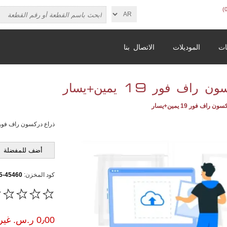
ات
الموديلات
الاتصال بنا
اف فور 19 يمين+يسار
 راف فور 19 يمين+يسار
ذراع دركسون راف فور 19 يمين+يس
أضف للمفضلة
كود المخزن:
45460-49105
0٫00 ر.س.‏ غير شامل الضريبة