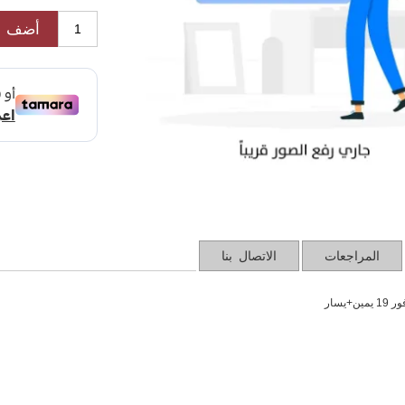
أضف ل
المراجعات
الاتصال بنا
+يسار