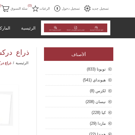
(0)
(0)
تسجيل جديد
تسجيل دخول
الرغبات
سلة التسوق
الرئيسية
المارك
ذراع دركسون ر
ا
لأصناف
الرئيسية
/
ذراع دركسون
تويوتا (833)
هيونداي (541)
لكزس (8)
نيسان (208)
كيا (228)
مازدا (29)
هوندا (22)