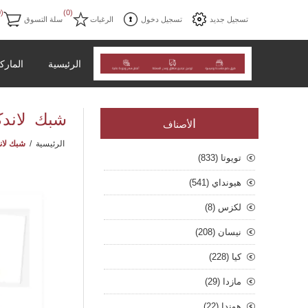
(0)
(0)
تسجيل جديد
تسجيل دخول
الرغبات
سلة التسوق
الرئيسية
المارك
شبك لاندكروزر 2
ا
لأصناف
الرئيسية
/
شبك لاندكروزر
تويوتا (833)
هيونداي (541)
لكزس (8)
نيسان (208)
كيا (228)
مازدا (29)
هوندا (22)