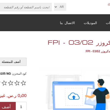
ات
الموديلات
الاتصال بنا
03/0 - FPI
 03/02 - FPI
أضف للمفضلة
كود المخزن:
105 NG
0٫00 ر.س.‏ غير شامل الضريبة
أضف ل