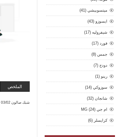
ميتسوبيشي (41)
ايسوزو (43)
شيفروليه (17)
فورد (17)
جمس (8)
دودج (7)
رينو (1)
الملخص
سوزوكي (14)
شانجان (32)
شبك صالون 03/02 - FPI
ام جي MG (24)
كرايسلر (6)