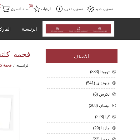
(0)
(0)
تسجيل جديد
تسجيل دخول
الرغبات
سلة التسوق
الرئيسية
المارك
فحمة كلت
ا
لأصناف
الرئيسية
/
فحمة كل
تويوتا (833)
هيونداي (541)
لكزس (8)
نيسان (208)
كيا (228)
مازدا (29)
هوندا (22)