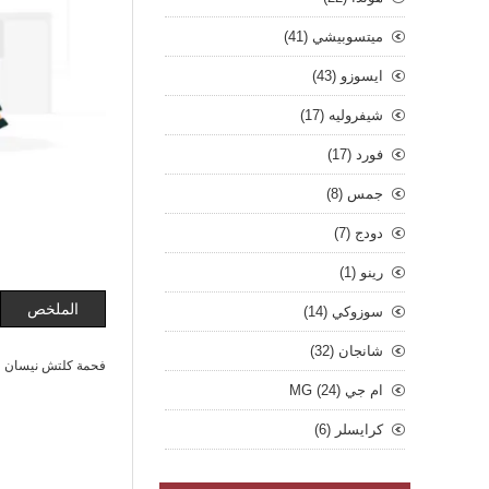
ميتسوبيشي (41)
ايسوزو (43)
شيفروليه (17)
فورد (17)
جمس (8)
دودج (7)
رينو (1)
الملخص
سوزوكي (14)
شانجان (32)
فحمة كلتش نيسان ع
ام جي MG (24)
كرايسلر (6)