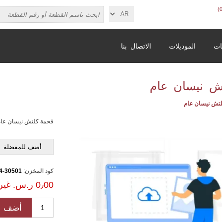
ات
الموديلات
الاتصال بنا
ش نيسان عام
تش نيسان عام
فحمة كلتش نيسان عا
أضف للمفضلة
كود المخزن:
30501-B5004
0٫00 ر.س.‏ غير شامل الضريبة
أضف ل