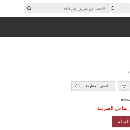
م
اضف للمقارنة
لسلة