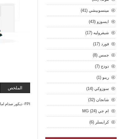
ميتسوبيشي (41)
ايسوزو (43)
شيفروليه (17)
فورد (17)
جمس (8)
دودج (7)
رينو (1)
الملخص
سوزوكي (14)
شانجان (32)
FPI- ديكور صدام امامي وسط سنتافي 23/22
ام جي MG (24)
كرايسلر (6)