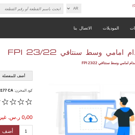
ات
الموديلات
الاتصال بنا
امامي وسط سنتافي 23/22 FPI
م امامي وسط سنتافي 23/22 FPI
أضف للمفضلة
كود المخزن:
177 CA
0٫00 ر.س.‏ غير شامل الضريبة
أضف ل