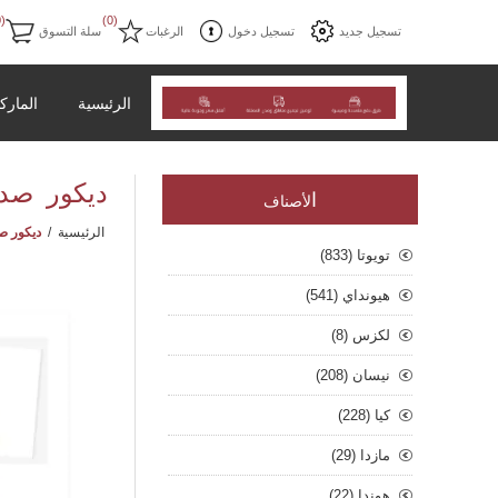
(0)
(0)
تسجيل جديد
تسجيل دخول
الرغبات
سلة التسوق
الرئيسية
المارك
ديكور صدام 
ا
لأصناف
الرئيسية
/
ديكور صدا
تويوتا (833)
هيونداي (541)
لكزس (8)
نيسان (208)
كيا (228)
مازدا (29)
هوندا (22)