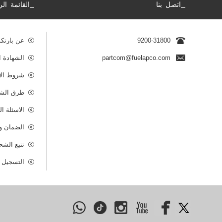
_
_
اتصل بنا
القائمة الر
9200-31800
عن بارتك
partcom@fuelapco.com
الشهادة ا
شروط الا
طرق الشح
الاسئلة ا
الضمان وس
تتبع الشح
التسجيل ك