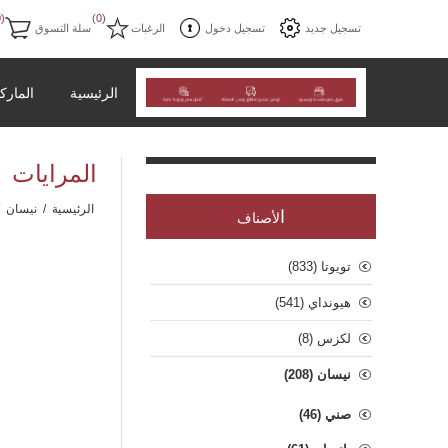
(0)
(0)
تسجيل جديد
تسجيل دخول
الرغبات
سلة التسوق
الرئيسية
المارك
المرايات
الرئيسية
/
نيسان
ا
لأصناف
تويوتا (833)
هيونداي (541)
لكزس (8)
نيسان (208)
صني (46)