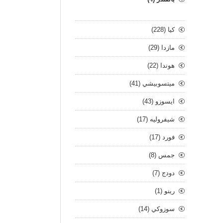
كيا (228)
مازدا (29)
هوندا (22)
ميتسوبيشي (41)
ايسوزو (43)
شيفروليه (17)
فورد (17)
جمس (8)
دودج (7)
رينو (1)
سوزوكي (14)