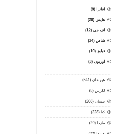
افانزا (8)
هايس (28)
اف جي (12)
شاص (34)
فيلوز (10)
اوريون (3)
هيونداي (541)
لكزس (8)
نيسان (208)
كيا (228)
مازدا (29)
هوندا (22)