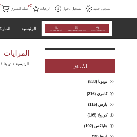
(0)
(0)
تسجيل جديد
تسجيل دخول
الرغبات
سلة التسوق
الرئيسية
المارك
المرايات
الرئيسية
/
تويوتا
/
ا
لأصناف
تويوتا (833)
كامري (216)
يارس (116)
كورولا (105)
هايلكس (102)
انوفا (19)