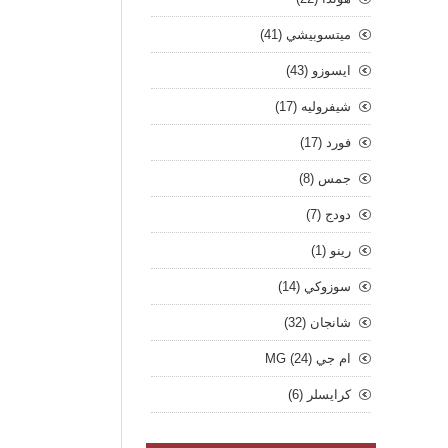
ميتسوبيشي (41)
ايسوزو (43)
شيفروليه (17)
فورد (17)
جمس (8)
دودج (7)
رينو (1)
سوزوكي (14)
شانجان (32)
ام جي MG (24)
كرايسلر (6)