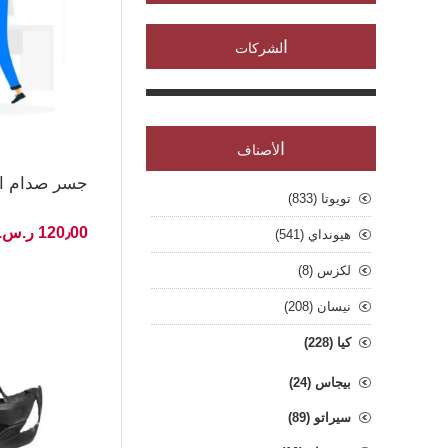
ا
لشركات
ا
لأصناف
جسر صدام امامي كي5
تويوتا (833)
120٫00 ر.س.‏ غير شامل الضريبة
هيونداي (541)
لكزس (8)
نيسان (208)
كيا (228)
بيجاس (24)
سيراتو (89)