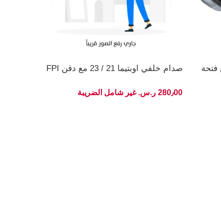
وبتيما 22/21 GT مع فتحة
صدام خلفي اوبتيما 21 / 23 مع دقن FPI
280٫00 ر.س.‏ غير شامل الضريبة