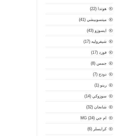
هوندا (22)
ميتسوبيشي (41)
ايسوزو (43)
شيفروليه (17)
فورد (17)
جمس (8)
دودج (7)
رينو (1)
سوزوكي (14)
شانجان (32)
ام جي MG (24)
كرايسلر (6)