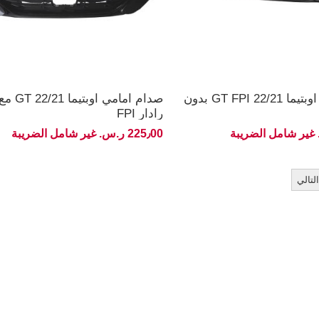
صدام امامي اوبتيما 22/21 GT FPI بدون
صدام امامي ا
رادار FPI
225٫00 ر.س.‏ غير شامل الضريبة
التالي