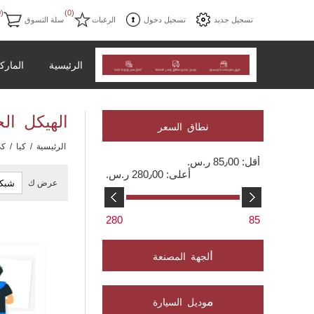
(0)
(0)
تسجيل جديد
تسجيل دخول
الرغبات
سلة التسوق
الرئيسية
المارك
الهيكل ال
ن
طاق السعر
الرئيسية
/
كيا
/
كي
أقل:
85٫00 ر.س.‏
أعلى:
280٫00 ر.س.‏
عرض ك
280
85
ا
لجهة المصنعة
م
وديل السيارة